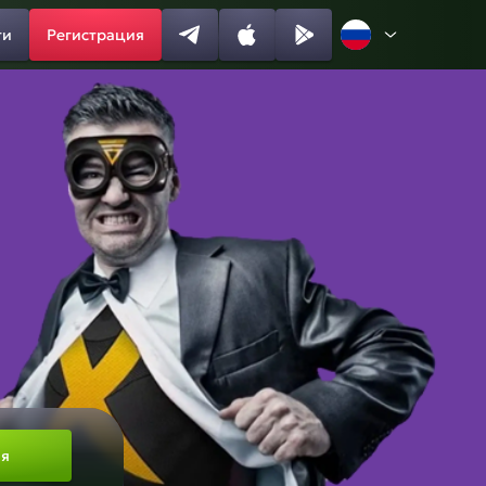
ти
Регистрация
ня