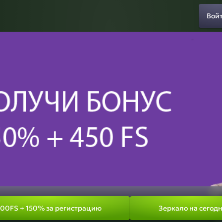
Вой
00FS + 150% за регистрацию
Зеркало на сегод