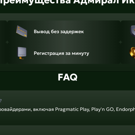
Вывод без задержек
Регистрация за минуту
FAQ
?
айдерами, включая Pragmatic Play, Play'n GO, Endorphi