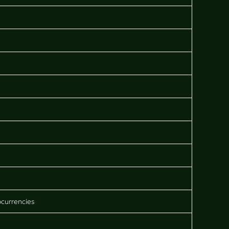
ocurrencies